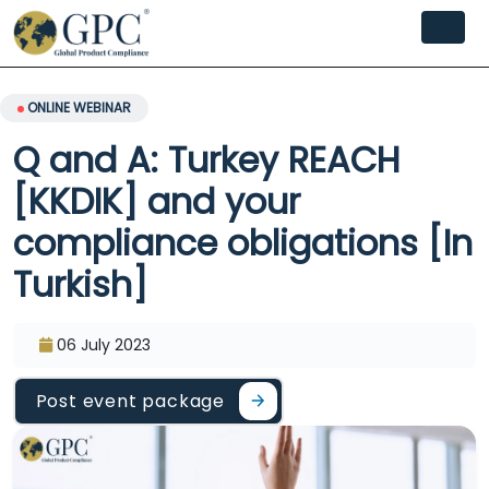
ONLINE WEBINAR
Q and A: Turkey REACH
[KKDIK] and your
compliance obligations [In
Turkish]
06 July 2023
Post event package