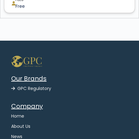
Free
Our Brands
GPC Regulatory
Company
Home
About Us
News